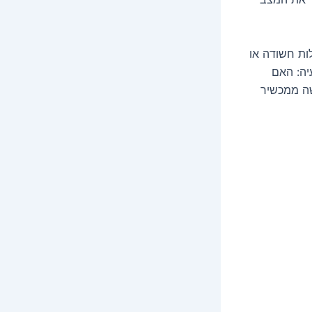
ות חשודה או
יה: האם
שה ממכשיר