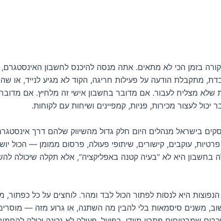
קורה בזמן הכי לא מתאים. אתה מנסה להיכנס לחשבון האינסטגרם,
דת, מתקבלת הודעה על פעילות חריגה, הקוד לא מגיע לנייד, או ש
שלא מצליח לעבור. אם מדובר בחשבון אישי זה מלחיץ. אם מדובר
 יכול לעצור מכירות, פניות, קמפיינים ושיחות עם לקוחות.
קים בישראל מנהלים היום חלק גדול מהשיווק שלהם דרך אינסטגרם.
פרטיות, עוקבים, קישורים, שיתופי פעולה, פרסום ממומן — הכול יוש
ה בחשבון היא לא “בעיה קטנה באפליקציה”, אלא תקלה שיכולה להש
הנפוצות היא לנסות לפתור הכול לבד ומהר. לוחצים על כל כפתור, 
וב, משנים סיסמאות בלי להבין מה השתנה, או גרוע מזה — מוסרים
רים שמבטיחים פתרון מיידי. בפועל, פעולה לא נכונה יכולה להחמי