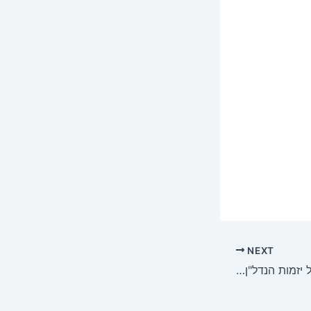
NEXT
רונן אורן והאדריכלות של יזמות הנדל"ן: המדריך המקיף להשבחת מקרקעין, ניהול סיכונים ויצירת ערך בשוק הישראלי