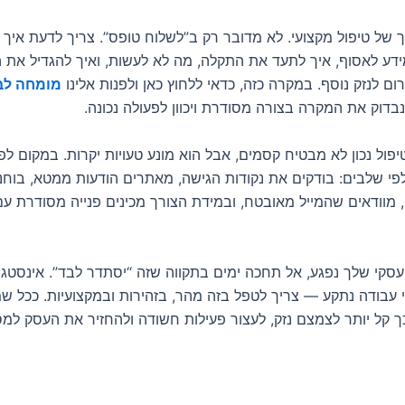
ך של טיפול מקצועי. לא מדובר רק ב”לשלוח טופס”. צריך לדעת איך
ידע לאסוף, איך לתעד את התקלה, מה לא לעשות, ואיך להגדיל את הס
ום לנזק נוסף. במקרה כזה, כדאי ללחוץ כאן ולפנות אלינו
מומחה לב
דוק את המקרה בצורה מסודרת ויכוון לפעולה נכונה.
יפול נכון לא מבטיח קסמים, אבל הוא מונע טעויות יקרות. במקום לפ
לפי שלבים: בודקים את נקודות הגישה, מאתרים הודעות ממטא, בוחנ
, מוודאים שהמייל מאובטח, ובמידת הצורך מכינים פנייה מסודרת ע
סקי שלך נפגע, אל תחכה ימים בתקווה שזה “יסתדר לבד”. אינסטגר
י עבודה נתקע — צריך לטפל בזה מהר, בזהירות ובמקצועיות. ככל ש
ך קל יותר לצמצם נזק, לעצור פעילות חשודה ולהחזיר את העסק למס