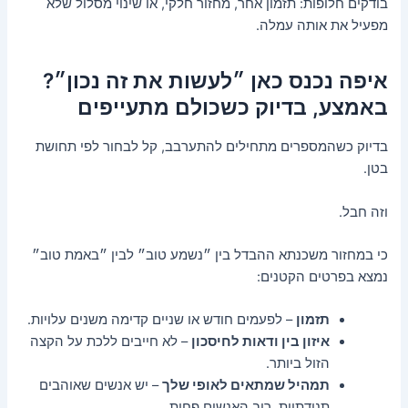
בודקים חלופות: תזמון אחר, מחזור חלקי, או שינוי מסלול שלא
מפעיל את אותה עמלה.
איפה נכנס כאן ״לעשות את זה נכון״?
באמצע, בדיוק כשכולם מתעייפים
בדיוק כשהמספרים מתחילים להתערבב, קל לבחור לפי תחושת
בטן.
וזה חבל.
כי במחזור משכנתא ההבדל בין ״נשמע טוב״ לבין ״באמת טוב״
נמצא בפרטים הקטנים:
תזמון
– לפעמים חודש או שניים קדימה משנים עלויות.
איזון בין ודאות לחיסכון
– לא חייבים ללכת על הקצה
הזול ביותר.
תמהיל שמתאים לאופי שלך
– יש אנשים שאוהבים
תנודתיות, רוב האנשים פחות.