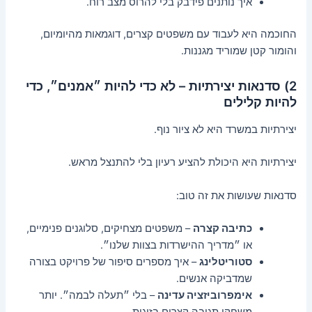
איך נותנים פידבק בלי להרוס מצב רוח.
החוכמה היא לעבוד עם משפטים קצרים, דוגמאות מהיומיום,
והומור קטן שמוריד מגננות.
2) סדנאות יצירתיות – לא כדי להיות ״אמנים״, כדי
להיות קלילים
יצירתיות במשרד היא לא ציור נוף.
יצירתיות היא היכולת להציע רעיון בלי להתנצל מראש.
סדנאות שעושות את זה טוב:
כתיבה קצרה
– משפטים מצחיקים, סלוגנים פנימיים,
או ״מדריך ההישרדות בצוות שלנו״.
סטוריטלינג
– איך מספרים סיפור של פרויקט בצורה
שמדביקה אנשים.
אימפרוביזציה עדינה
– בלי ״תעלה לבמה״. יותר
משחקי תגובה קצרים בזוגות.