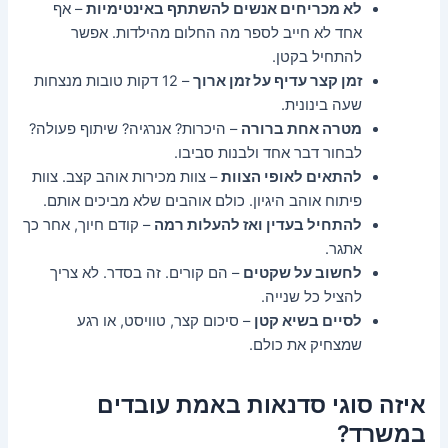
לא מכריחים אנשים להשתתף באינטימיות
– אף
אחד לא חייב לספר מה החלום מהילדות. אפשר
להתחיל בקטן.
זמן קצר עדיף על זמן ארוך
– 12 דקות טובות מנצחות
שעה בינונית.
מטרה אחת ברורה
– היכרות? אנרגיה? שיתוף פעולה?
לבחור דבר אחד ולבנות סביבו.
להתאים לאופי הצוות
– צוות מכירות אוהב קצב. צוות
פיתוח אוהב היגיון. כולם אוהבים שלא מביכים אותם.
להתחיל בעדין ואז להעלות רמה
– קודם חיוך, אחר כך
אתגר.
לחשוב על שקטים
– הם קורים. זה בסדר. לא צריך
להציל כל שנייה.
לסיים בשיא קטן
– סיכום קצר, טוויסט, או רגע
שמצחיק את כולם.
איזה סוגי סדנאות באמת עובדים
במשרד?