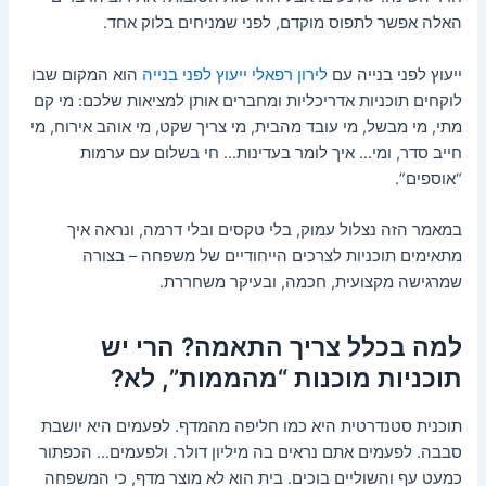
האלה אפשר לתפוס מוקדם, לפני שמניחים בלוק אחד.
ייעוץ לפני בנייה עם
לירון רפאלי ייעוץ לפני בנייה
הוא המקום שבו
לוקחים תוכניות אדריכליות ומחברים אותן למציאות שלכם: מי קם
מתי, מי מבשל, מי עובד מהבית, מי צריך שקט, מי אוהב אירוח, מי
חייב סדר, ומי… איך לומר בעדינות… חי בשלום עם ערמות
“אוספים”.
במאמר הזה נצלול עמוק, בלי טקסים ובלי דרמה, ונראה איך
מתאימים תוכניות לצרכים הייחודיים של משפחה – בצורה
שמרגישה מקצועית, חכמה, ובעיקר משחררת.
למה בכלל צריך התאמה? הרי יש
תוכניות מוכנות “מהממות”, לא?
תוכנית סטנדרטית היא כמו חליפה מהמדף. לפעמים היא יושבת
סבבה. לפעמים אתם נראים בה מיליון דולר. ולפעמים… הכפתור
כמעט עף והשוליים בוכים. בית הוא לא מוצר מדף, כי המשפחה