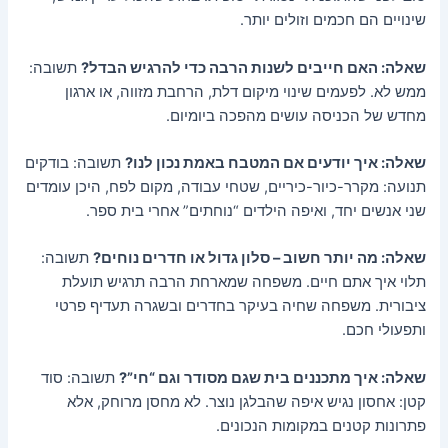
שינויים הם חכמים וזולים יותר.
שאלה: האם חייבים לשנות הרבה כדי להרגיש הבדל?
תשובה:
ממש לא. לפעמים שינוי מיקום דלת, הרחבת מזווה, או ארגון
מחדש של הכניסה עושים מהפכה ביומיום.
שאלה: איך יודעים אם המטבח באמת נכון לנו?
תשובה: בודקים
תנועה: מקרר-כיור-כיריים, שטחי עבודה, מקום לפח, היכן עומדים
שני אנשים יחד, ואיפה הילדים “נוחתים” אחרי בית ספר.
שאלה: מה יותר חשוב – סלון גדול או חדרים נוחים?
תשובה:
תלוי איך אתם חיים. משפחה שמארחת הרבה תרגיש תועלת
ציבורית. משפחה שחיה בעיקר בחדרים ובשגרה תעדיף פרטי
ותפעולי חכם.
שאלה: איך מתכננים בית שגם מסודר וגם “חי”?
תשובה: סוד
קטן: אחסון נגיש איפה שהבלגן נוצר. לא מחסן מרוחק, אלא
פתרונות קטנים במקומות הנכונים.