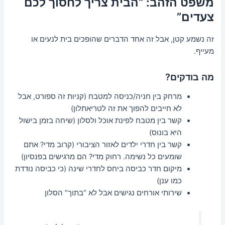
משפט הזהב: “הבית צריך לחסוך לכם
צעדים”
זה נשמע קטן, אבל זה אחד הדברים שהופכים בית לנעים או
מעייף.
מה בודקים?
מרחק בין חניה/כניסה למטבח (קניות זה ספורט, אבל
לא חייבים להפוך את זה לטריאתלון)
קשר בין מטבח לפינת אוכל ולסלון (שיחה בזמן בישול
היא בונוס)
קשר בין חדרי ילדים לאזור הציבורי (קרוב מדי? אתם
שומעים כל נשימה. רחוק מדי? הם מרגישים בפנסיון)
מיקום חדר כביסה ביחס לחדרי שינה (כי כביסה נודדת
כמו ענן)
שירותי אורחים נגישים אבל לא “בתוך” הסלון