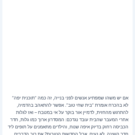
אם יש משהו שמפתיע אנשים לפני בנייה, זה כמה “תוכנית יפה”
לא בהכרח אומרת “בית שחי טוב”. אפשר להתאהב בהדמיה,
להתרגש מהחזית, לדמיין אור בוקר על אי במטבח – ואז לגלות
אחרי המעבר שהבית עובד נגדכם: המסדרון ארוך כמו גלות, חדר
הכביסה רחוק בדיוק איפה שנוח, והילדים מתאמנים על תופים ליד
חדר השינה. לא נעים. אבל החדשות הטובות? את רוב הדברים