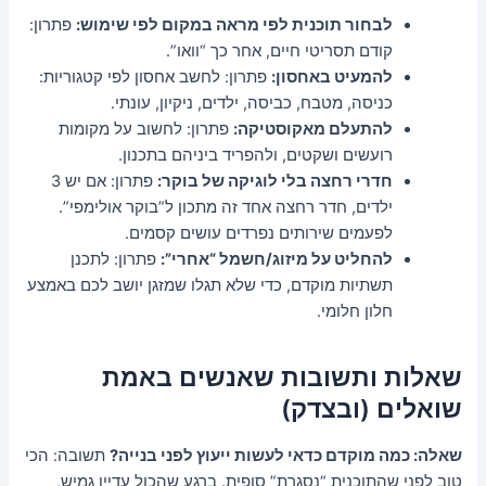
לבחור תוכנית לפי מראה במקום לפי שימוש:
פתרון:
קודם תסריטי חיים, אחר כך “וואו”.
להמעיט באחסון:
פתרון: לחשב אחסון לפי קטגוריות:
כניסה, מטבח, כביסה, ילדים, ניקיון, עונתי.
להתעלם מאקוסטיקה:
פתרון: לחשוב על מקומות
רועשים ושקטים, ולהפריד ביניהם בתכנון.
חדרי רחצה בלי לוגיקה של בוקר:
פתרון: אם יש 3
ילדים, חדר רחצה אחד זה מתכון ל”בוקר אולימפי”.
לפעמים שירותים נפרדים עושים קסמים.
להחליט על מיזוג/חשמל “אחרי”:
פתרון: לתכנן
תשתיות מוקדם, כדי שלא תגלו שמזגן יושב לכם באמצע
חלון חלומי.
שאלות ותשובות שאנשים באמת
שואלים (ובצדק)
שאלה: כמה מוקדם כדאי לעשות ייעוץ לפני בנייה?
תשובה: הכי
טוב לפני שהתוכנית “נסגרת” סופית. ברגע שהכול עדיין גמיש,