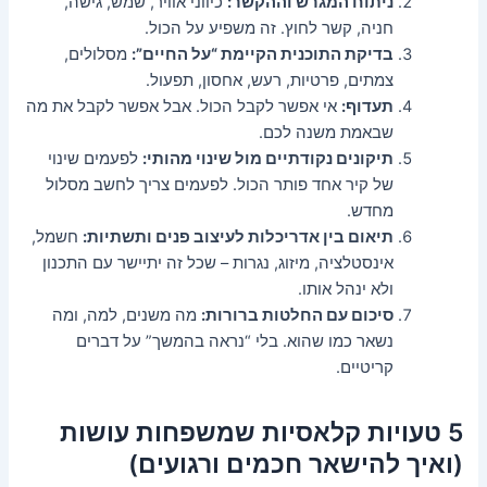
ניתוח המגרש וההקשר:
כיווני אוויר, שמש, גישה,
חניה, קשר לחוץ. זה משפיע על הכול.
בדיקת התוכנית הקיימת “על החיים”:
מסלולים,
צמתים, פרטיות, רעש, אחסון, תפעול.
תעדוף:
אי אפשר לקבל הכול. אבל אפשר לקבל את מה
שבאמת משנה לכם.
תיקונים נקודתיים מול שינוי מהותי:
לפעמים שינוי
של קיר אחד פותר הכול. לפעמים צריך לחשב מסלול
מחדש.
תיאום בין אדריכלות לעיצוב פנים ותשתיות:
חשמל,
אינסטלציה, מיזוג, נגרות – שכל זה יתיישר עם התכנון
ולא ינהל אותו.
סיכום עם החלטות ברורות:
מה משנים, למה, ומה
נשאר כמו שהוא. בלי “נראה בהמשך” על דברים
קריטיים.
5 טעויות קלאסיות שמשפחות עושות
(ואיך להישאר חכמים ורגועים)