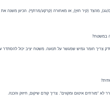
גג), מהצד (קיר חוץ), או מאחורה (קרקע/מרתף). הכיוון משנה את
ה במשטח?
ק צריך חומר גמיש שמגשר על תנועה. משטח יציב יכול להסתדר ע
תית?
ר לא “מורחים איטום ומקווים”. צריך קודם שיקום, חיזוק והכנה.