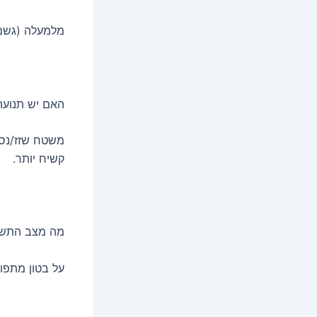
מלמעלה (גשם/
האם יש תנוע
משטח שזז/נסד
קשיח יותר.
מה מצב התש
על בטון מתפור