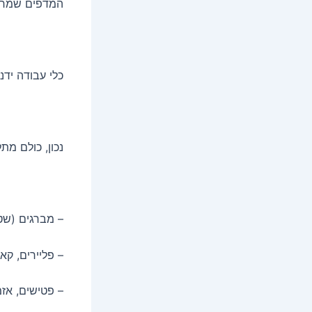
המדפים שמרג
כלי עבודה ידנ
נכון, כולם מת
– מברגים (שטו
– פליירים, קא
– פטישים, אזמ