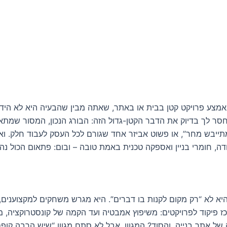
באמצע פרויקט קטן בבית או באתר, שאתה מבין שהבעיה היא לא הידי
סר לך בדיוק את הדבר הקטן-גדול הזה: הבורג הנכון, המסור שמתא
ייבש מחר”, או פשוט אביזר אחד שגורם לכל העסק לעבוד חלק. וא
דה, חומרי בניין ואספקה טכנית באמת טובה – ובום: פתאום הכול נה
יא לא “רק מקום לקנות בו דברים”. היא מגרש משחקים למקצוענים, 
כז פיקוד לפרויקטים: משיפוץ אמבטיה ועד הקמה של קונסטרוקציה, 
 של אתר בנייה. והסוד? המגוון. אבל לא סתם מגוון “שיש הרבה קופ