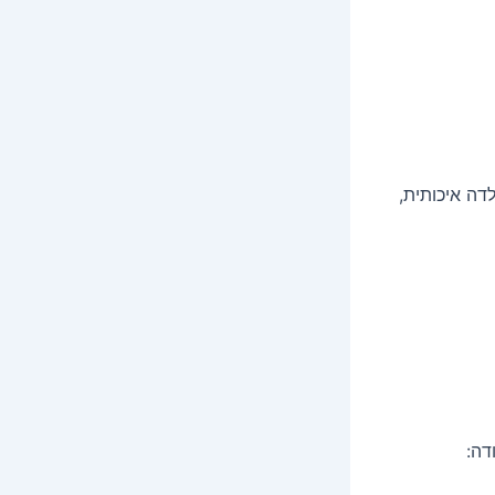
דה איכותית,
דה: