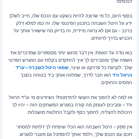
לנכסים?
בסוף היום, כל מי שרוצה להיות בשקט עם הנכס שלו, חייב לשלב
ידע על היטל השבחה בתכנון הפיננסי שלו. זה כמו למלא דלק
ברכב – גם אם לא נראה מיידית, זה בדיוק מה שישאיר אותך על
הכביש בדרך לרווחים.
בוא נודה על האמת: אין דבר מרגש יותר ממספרים שמדברים את
השפה שלך ומסבירים לך איך להתקדם בקלות עם המגרש הפרטי
שלך. לקראת כל פרויקט או שינוי,
שמאי היטל השברה – עו"ד
הראל ורד
הוא חבר לדרך, שמלווה אותך ביד בטוחה בסבך
המסים והחוקים.
אז למה לא להפוך את הקושי להזדמנות? כשיודעים מי עו"ד הראל
ורד – ומבינים לעומק מה קורה במגרש המשחקים הזה – יהיו לך
היכולות להצליח, לחסוך כסף ולקבל החלטות מושכלות.
אין ספק – היטל השבחה הוא הכלי שיפתח לך דלתות למסחר
חכם עם הנכס שלך, וילמד אותך להסתכל גם מעבר למגרש.