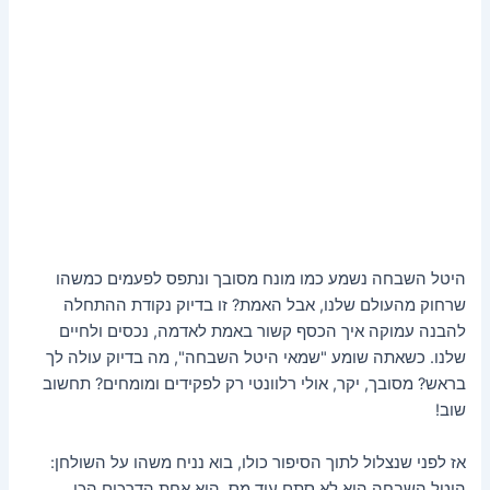
היטל השבחה נשמע כמו מונח מסובך ונתפס לפעמים כמשהו
שרחוק מהעולם שלנו, אבל האמת? זו בדיוק נקודת ההתחלה
להבנה עמוקה איך הכסף קשור באמת לאדמה, נכסים ולחיים
שלנו. כשאתה שומע "שמאי היטל השבחה", מה בדיוק עולה לך
בראש? מסובך, יקר, אולי רלוונטי רק לפקידים ומומחים? תחשוב
שוב!
אז לפני שנצלול לתוך הסיפור כולו, בוא נניח משהו על השולחן:
היטל השבחה הוא לא סתם עוד מס, הוא אחת הדרכים הכי