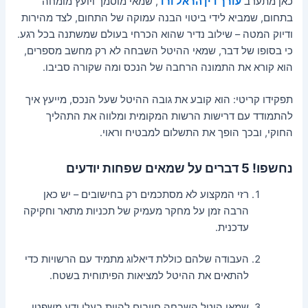
כאן מתערב
עורך דין הראל ורד
, שמאי מוסמך ויועץ מומחה
בתחום, שמביא לידי ביטוי הבנה עמוקה של התחום, לצד מהירות
ודיוק המטה – שילוב נדיר שהוא הכרחי בעולם שמשתנה בכל רגע.
כי בסופו של דבר, שמאי ההיטל השבחה לא רק מחשב מספרים,
הוא קורא את התמונה הרחבה של הנכס ומה שקורה סביבו.
תפקידו קריטי: הוא קובע את גובה ההיטל שעל הנכס, מייעץ איך
להתמודד עם דרישות הרשות המקומית ומלווה את התהליך
החוקי, ובכך הופך את התשלום למבטיח וראוי.
נחשפו! 5 דברים על שמאים שפחות יודעים
רזי המקצוע לא מסתכמים רק בחישובים – יש כאן
הרבה זמן על מחקר מעמיק של תכניות מתאר וחקיקה
עדכנית.
העבודה שלהם כוללת דיאלוג מתמיד עם הרשויות כדי
להתאים את ההיטל למציאות הפיתוחית בשטח.
שמאי היטל השבחה חייבים להיות בעלי ידע משפטי,