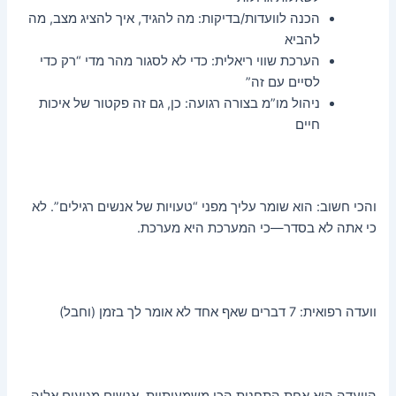
הכנה לוועדות/בדיקות: מה להגיד, איך להציג מצב, מה
להביא
הערכת שווי ריאלית: כדי לא לסגור מהר מדי “רק כדי
לסיים עם זה”
ניהול מו”מ בצורה רגועה: כן, גם זה פקטור של איכות
חיים
והכי חשוב: הוא שומר עליך מפני “טעויות של אנשים רגילים”. לא
כי אתה לא בסדר—כי המערכת היא מערכת.
וועדה רפואית: 7 דברים שאף אחד לא אומר לך בזמן (וחבל)
הוועדה היא אחת התחנות הכי משמעותיות. אנשים מגיעים אליה