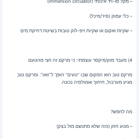
– מקל סו-ויד איכותי (Immersion circulator)
– כלי עמוק (סיר/מיכל)
– שקיות ואקום או שקיות זיפ-לוק טובות בשיטת דחיקת מים
4) מעבד מזון/מיקסר עוצמתי: כי מרקם זה חצי מהטעם
מרקם טוב הוא המקום שבו “טעים” הופך ל”וואו”. ומרקם טוב
מגיע מערבול, חיתוך ואמולסיה נכונה.
מה לחפש?
– מנוע חזק (כזה שלא מתנשם מול בצק)