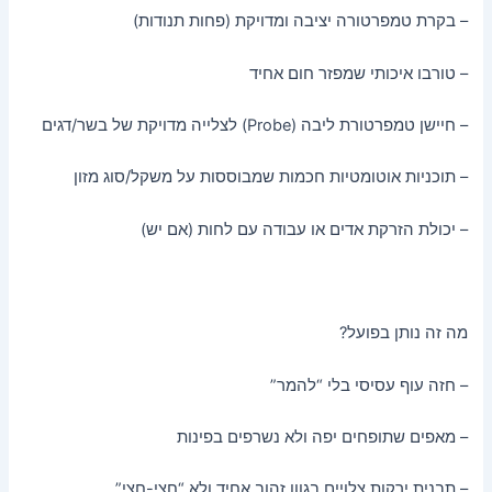
– בקרת טמפרטורה יציבה ומדויקת (פחות תנודות)
– טורבו איכותי שמפזר חום אחיד
– חיישן טמפרטורת ליבה (Probe) לצלייה מדויקת של בשר/דגים
– תוכניות אוטומטיות חכמות שמבוססות על משקל/סוג מזון
– יכולת הזרקת אדים או עבודה עם לחות (אם יש)
מה זה נותן בפועל?
– חזה עוף עסיסי בלי “להמר”
– מאפים שתופחים יפה ולא נשרפים בפינות
– תבנית ירקות צלויים בגוון זהוב אחיד ולא “חצי-חצי”