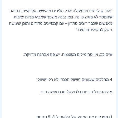
“אם יש לך שירות מעולה אבל הלידים מרגישים אקראיים, כנראה
שהמסר לא פוגש כוונה. בוא נבנה משפך שמביא פניות יציבות
מאנשים שכבר רוצים פתרון – עם קמפיינים מדודים ותוכן שעושה
חשק להשאיר פרטים.”
שים לב: אין פה מילים מפוצצות. יש פה אבחנה מדויקת.
4 מהלכים שעושים “שיווק חכם” ולא רק “שיווק”
מה ההבדל בין חכם לרועש? חכם עושה סדר.
1) מפרקים את המסע של הלקוח ל-3–5 תחנות