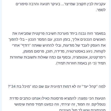
עקביות לבין תקציב שמייצר… בעיקר תנועה והרבה סיפורים
לספר.
במאמר הזה נבנה ביחד מערכת חשיבה פרקטית שמביאה את
האנשים הנכונים אליך, בזמן הנכון, עם המסר הנכון – בלי להפוך
את העסק לעבד של מודעות, ובלי להרגיש שאתה “רודף” אחרי
לקוחות. ניגע באסטרטגיה, מדידה, תוכן, פרסום ממומן,
רימרקטינג, אוטומציה, ובסוף גם כמה שאלות ותשובות שחוזרות
תמיד (כי הן באמת חוזרות תמיד).
למה “קהל יעד” זה לא דמות דמיונית עם שם כמו “מיכל בת 34”?
הטעות הכי נפוצה: להמציא פרסונות כאילו אנחנו כותבים סדרת
נטפליקס. זה חמוד, זה יצירתי, וזה כמעט תמיד פחות שימושי
מהנתונים שיש לך מול העיניים.